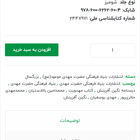
نوع جلد
: شومیز
شابک: 4-60-6262-600-978
شماره کتابشناسی ملی:
2447971
نگین
افزودن به سبد خرید
آفرینش
(جلد1)
عدد
دسته:
انتشارات بنیاد فرهنگی حضرت مهدی موعود(عج)
,
بزرگسال
برچسب:
انتشارات بنیاد فرهنگی حضرت مهدی
,
بنیاد فرهنگی حضرت مهدی
,
درسنامه نگین آفرینش
,
کتاب مهدویت
,
محمدامین بالادستیان
,
محمدمهدی
حائری‌پور
,
مهدی یوسفیان
,
نگین آفرینش
توضیحات