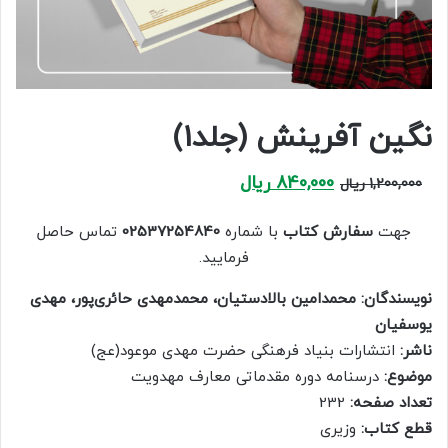
نگین آفرینش (جلد۱)
Current
Original
840,000
ریال
1,200,000
ریال
price
price
is:
was:
جهت
سفارش کتاب
با شماره
02537254840
تماس حاصل
1,200,000 ریال.
840,000 ریال.
فرمایید.
نویسندگان: محمدامین بالادستیان، محمدمهدی حائری‌پور، مهدی
یوسفیان
ناشر:
انتشارات بنیاد فرهنگی حضرت مهدی موعود(عج)
موضوع:
درسنامه دوره مقدماتی معارف مهدویت
تعداد صفحه:
232
قطع کتاب:
وزیری