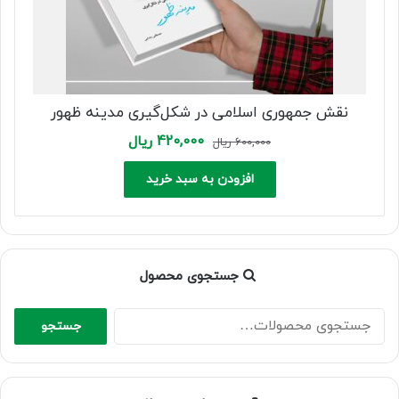
نقش جمهوری اسلامی در شکل‌گیری مدینه ظهور
Current
Original
420,000
ریال
600,000
ریال
price
price
is:
was:
افزودن به سبد خرید
600,000 ریال.
420,000 ریال.
جستجوی محصول
جستجو
جستجو
برای: