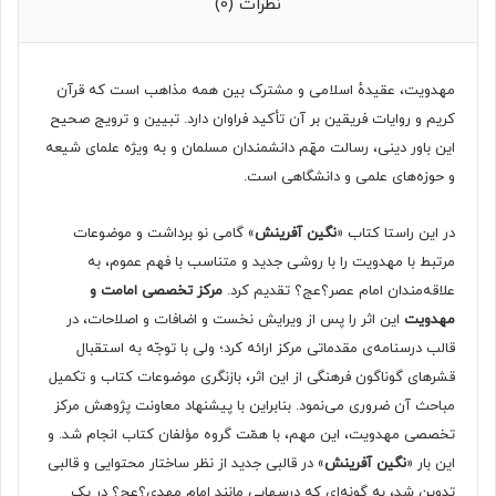
نظرات (0)
مهدویت، عقیدهٔ اسلامی و مشترک بین همه مذاهب است که قرآن
کریم و روایات فریقین بر آن تأکید فراوان دارد. تبیین و ترویج صحیح
این باور دینی، رسالت مهّم دانشمندان مسلمان و به ‌ویژه علمای شیعه
و حوزه‌های علمی و دانشگاهی است.
در این راستا کتاب «
نگین
آفرینش
» گامی نو برداشت و موضوعات
مرتبط با مهدویت را با روشی جدید و متناسب با فهم عموم، به
علاقه‌مندان امام‌ عصر؟عج؟ تقدیم کرد.
مرکز
تخصصی
امامت
و
مهدویت
این اثر را پس از ویرایش نخست و اضافات و اصلاحات، در
قالب درسنامه‌ی مقدماتی مرکز ارائه کرد؛ ولی با توجّه به استقبال
قشرهای گوناگون فرهنگی از این اثر، بازنگری موضوعات کتاب و تکمیل
مباحث آن ضروری می‌نمود. بنابراین با پیشنهاد معاونت پژوهش مرکز
تخصصی مهدویت، این مهم، با همّت گروه مؤلفان کتاب انجام شد. و
این بار «
نگین
آفرینش
» در قالبی جدید از نظر ساختار محتوایی و قالبی
تدوین شد، به گونه‌ای که درسهایی مانند امام مهدی؟عج؟ در یک