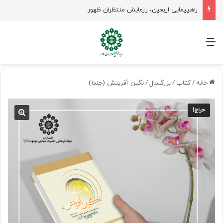
راهپیمایی اربعین، رزمایش منتظران ظهور
منو
خانه
/
کتاب
/
بزرگسال
/
نگین آفرینش (جلد۱)
حراج!