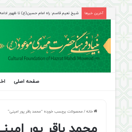
شیخ نعیم قاسم: راه امام حسین(ع) تا ظهور ادامه دا
آخرین خبرها
صفحه اصلی
اخب
خانه
/
محصولات برچسب خورده “محمد باقر پور امينی”
محمد باقر پور امين