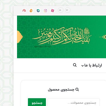
آپارات
بله
اینستاگرام
ایتا
شنوتو
ارتباط با ما
جستجو برای
جستجوی محصول
جستجو
جستجو
برای: