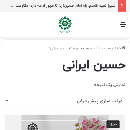
شیخ نعیم قاسم: راه امام حسین(ع) تا ظهور ادامه دارد؛ مقاومت از کربلا الهام می‌گیرد
منو
خانه
/
محصولات برچسب خورده “حسين ايرانی”
حسين ايرانی
نمایش یک نتیجه
حراج!