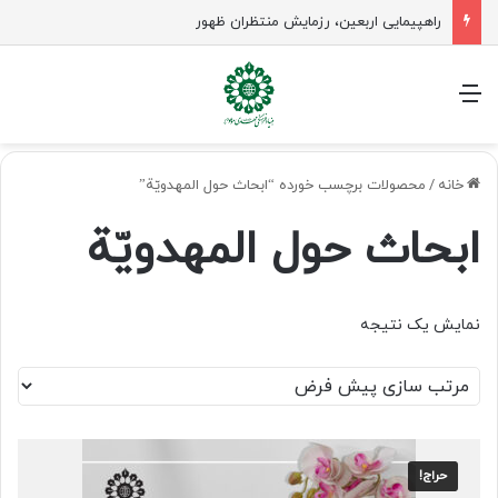
راهپیمایی اربعین، رزمایش منتظران ظهور
منو
خانه
/
محصولات برچسب خورده “ابحاث حول المهدويّة”
ابحاث حول المهدويّة
نمایش یک نتیجه
حراج!