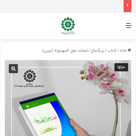
جلسه شورای سیاستگذاری فعالیت های مهدوی مازنداران برگزار شد
منو
خانه
/
کتاب
/
بزرگسال
/
ابحاث حول المهدویّه (عربی)
حراج!