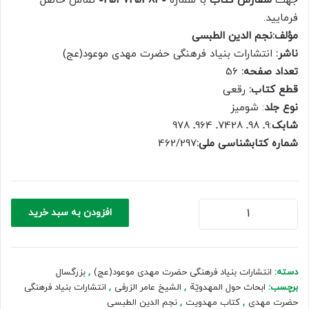
جهت
سفارش کتاب
با شماره
02537254840
تماس حاصل
200,000 ریال.
140,000 ریال.
فرمایید.
مؤلف:نجم الدين الطبسى
ناشر:
انتشارات بنیاد فرهنگی حضرت مهدی موعود(عج)
تعداد صفحه:
56
قطع کتاب:
رقعی
نوع جلد
: شومیز
شابک
:9ـ 98ـ 7428ـ 964ـ 978
شماره کتابشناسی ملی:
462/297
ابحاث
افزودن به سبد خرید
حول
المهدويّة
(عربی)
عدد
دسته:
انتشارات بنیاد فرهنگی حضرت مهدی موعود(عج)
,
بزرگسال
برچسب:
ابحاث حول المهدويّة
,
الشيخ عامر الزرﻓﻰ
,
انتشارات بنیاد فرهنگی
حضرت مهدی
,
کتاب مهدویت
,
نجم الدين الطبسى