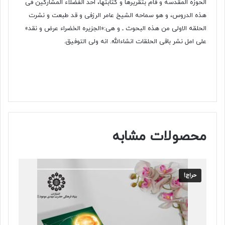
الحوزه المقدسه و قام بتقریرها و کتابتها، أحد الفضلاء المشارکین فی
هذه الدروس، و هو سماحه الشیخ عامر الرزفی و قد طبعت و نشرت
الحلقه الاولی من هذه البحوث ـ و هی:«الجزیره الخضراء عرض و نقد»
علی امل نشر باقی الحلقات انشاءالله. انه ولی التوفیق.
محصولات مشابه
حراج!