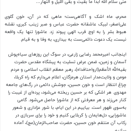
منی سلام الله ابداً ما بقیت و بقی اللیل و النهار…
محرم، ماه اشک و آگاهی‌ست؛ ماهی که در آن، خون گلوی
علی‌اصغر، لبیک عاشقانه‌ حضرت عباس و صبر زینب کبری، نقشه‌
هبوط بشر را به اوج قرب الهی پیوند زد. عاشورا تنها یک واقعه
نیست، یک دعوت دائمی‌ست به بیداری، به وفا و به قیام.
اینجانب امیرمحمد رضایی زارعی، در سوگ این روزهای سیاه‌پوش
آسمان و زمین، ضمن عرض تسلیت به پیشگاه مقدس حضرت
بقیه‌الله الأعظم(ارواحنافداه)، رهبر معظم انقلاب اسلامی و مردم
مومن و ولایت‌مدار استان هرمزگان، اعلام می‌دارم که راه کربلا،
چراغ انتظار است و خون حسین، جوشش دائمی در رگ‌های جامعه‌
مهدوی. هر اشکی که بر حسین ریخته می‌شود، پرده‌ای از غیبت را
کنار می‌زند و هر معرفتی که از عاشورا حاصل می‌شود. گامی
به‌سوی ظهور است. بیاییم در این ایام، با شور عزاداری و شعور
عاشورایی، دل‌هایمان را کربلایی کنیم و خود را برای سربازی در
رکاب آن منتقم خون حسین، حضرت صاحب‌الزمان(عج)، آماده
سازیم.