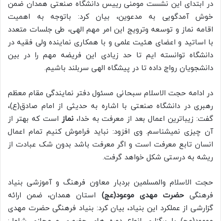
در ابتدای این نشست مومنی رییس دانشگاه صنعتی همدان ضمن
خوش آمدگویی به مدعوین، بیان کرد: باتوجه به اهمیت
اقامه نماز و توسعه وترویج این امر مهم الهی، طی جلسات متعدد
با اساتید و اعضای هئیت علمی و با همکاری نماینده ولی فقیه در
دانشگاه توانسته ایم تا حد زیادی این فریضه مهم را در بین
دانشجویان رواج داده تا در پیشگاه الهی سربلند باشیم.
در ادامه حجت الاسلام سبحانی مسئول دفتر نمایندگی مقام معظم
رهبری در دانشگاه صنعتی با اشاره به حدیثی از امام صادق(ع)،
گفت: زیباترین اعمال بعد از معرفت به خدا،
نماز
است که بهتر از
آن چیزی نمیشناسم. وی افزود: نباید فراموش کنیم تمام اعمال
انسان تابع معرفت است و اگر معرفت باشد بدون شک عبادت از
ریشه به درستی شکل خواهد گرفت.
حجت الاسلام والمسلمین بردبار معاون فرهنگ و آموزشی بنیاد
فرهنگی
حضرت مهدی موعود(عج)
استان همدان، ضمن ارائه
گزارشی از عملکرد این بنیاد، بیان کرد: بنیاد فرهنگی حضرت مهدی