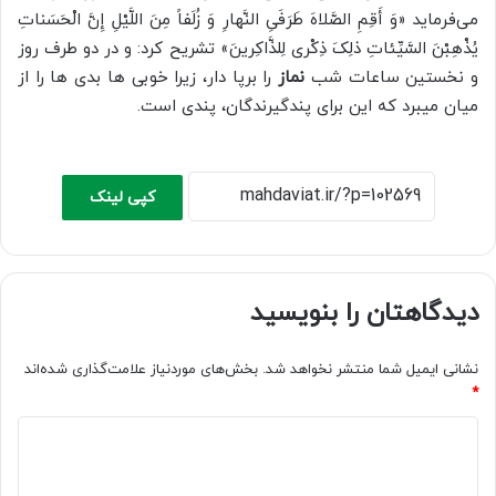
می‌فرماید «وَ أَقِمِ الصَّلاهَ طَرَفَیِ النَّهارِ وَ زُلَفاً مِنَ اللَّیْلِ إِنَّ الْحَسَناتِ
یُذْهِبْنَ السَّیِّئاتِ ذلِکَ ذِکْری‏ لِلذَّاکِرینَ» تشریح کرد: و در دو طرف روز
و نخستین ساعات شب
نماز
را برپا دار، زیرا خوبی ها بدی ها را از
میان می‏برد که این برای پندگیرندگان، پندی است.
کپی لینک
دیدگاهتان را بنویسید
نشانی ایمیل شما منتشر نخواهد شد.
بخش‌های موردنیاز علامت‌گذاری شده‌اند
*
د
ی