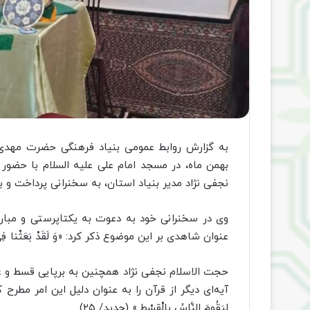
به گزارش روابط عمومی بنیاد فرهنگی حضرت مهدی 
بهمن ماه، در مسجد امام علی علیه السلام با حضور 
نجفی نژاد مدیر بنیاد استان، به سخنرانی پرداخت و 
وی در سخنرانی خود به دعوت به یکتاپرستی و مبارزه
عنوان شاهدی بر این موضوع ذکر کرد: «وَ لَقَدْ بَعَثْنا فِی کُلِّ أُمّ
حجت الاسلام نجفی نژاد همچنین به برپایی قسط و عد
آیه‌ای دیگر از قرآن را به عنوان دلیل این امر مطرح کرد: «لَقَدْ أَر
لِیَقُومَ النَّاسُ بِالْقِسْطِ.» (حدید/ ۲۵)