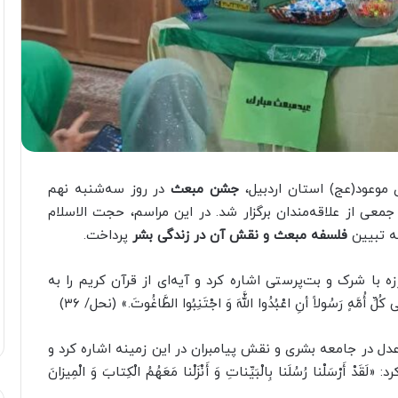
موعود(عج) استان اردبیل،
جشن مبعث
در روز سه‌شنبه نهم
جمعی از علاقه‌مندان برگزار شد. در این مراسم، حجت الاسلام
به تبیین
فلسفه مبعث و نقش آن در زندگی بشر
پرداخت.
 با شرک و بت‌پرستی اشاره کرد و آیه‌ای از قرآن کریم را به
َهٍ رَسُولاً أنِ اعْبُدُوا اللَّهَ وَ اجْتَنِبُوا الطَّاغُوتَ.» (نحل/ ۳۶)
ل در جامعه بشری و نقش پیامبران در این زمینه اشاره کرد و
ْسَلْنا رُسُلَنا بِالْبَیِّناتِ وَ أَنْزَلْنا مَعَهُمُ الْکِتابَ وَ الْمِیزانَ