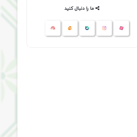
ما را دنبال کنید
آپارات
بله
اینستاگرام
ایتا
شنوتو