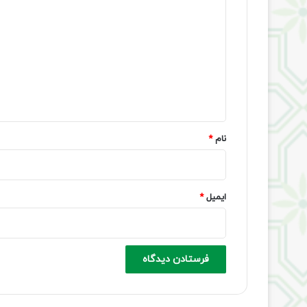
ی
د
گ
ا
ه
*
نام
*
ایمیل
*