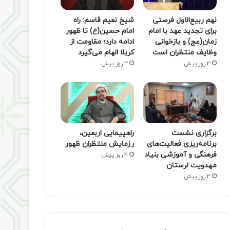
نهم ربیع‌الاول فرصتی
شیخ نعیم قاسم: راه
برای تجدید عهد با امام
امام حسین(ع) تا ظهور
زمان(عج) و بازخوانی
ادامه دارد؛ مقاومت از
وظایف منتظران است
کربلا الهام می‌گیرد
3 روز پیش
3 روز پیش
برگزاری نشست
راهپیمایی اربعین،
برنامه‌ریزی فعالیت‌های
رزمایش منتظران ظهور
فرهنگی و آموزشی بنیاد
4 روز پیش
مهدویت لرستان
3 روز پیش