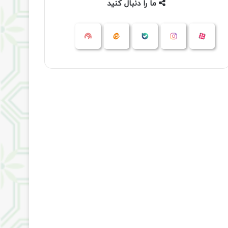
ما را دنبال کنید
آپارات
بله
اینستاگرام
ایتا
شنوتو