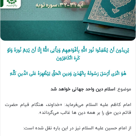
یُرِیدُونَ أَنْ یُطْفِئُوا نُورَ اللَّهِ بِأَفْوَاهِهِمْ وَیَأْبَى اللَّهُ إِلَّا أَنْ یُتِمَّ نُورَهُ وَلَوْ
کَرِهَ الْکَافِرُونَ
هُوَ الَّذِی أَرْسَلَ رَسُولَهُ بِالْهُدَىٰ وَدِینِ الْحَقِّ لِیُظْهِرَهُ عَلَى الدِّینِ کُلِّهِ
موضوع:
اسلام دین واحد جهانی خواهد شد
امام کاظم علیه السلام می‌فرماید: «خداوند، هنگام قیام حضرت
قائم دین حق را بر همه دین ها غالب می‌گرداند».
از امام حسین علیه السلام نیز در این باره نقل شده است: