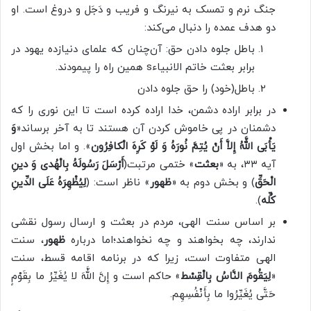
جنگ نرم و تمسک به نیرنگ و فریب و دَجَل و دروغ است. او
دو هدف عمده را دنبال می‌کند:
باطل جلوه دادن حق: آن‌چنان که علمای دنیازده یهود در
برابر بعثت خاتم الانبیاءs همین راه را پیمودند.
باطل(خود) را حق جلوه دادن
در برابر اراده دشمن، خدا اراده کرده است تا این نوری را که
دشمنان در پی خاموش کردن آن هستند تا به آخر برساند«
وَ
یَأْبَی اللَّهُ إِلاَّ أَنْ یُتِمَّ نُورَهُ وَ لَوْ کَرِهَ الْکافِرُون
». و اما بخش اول
آیه ۳۳، به «
بعثت
» ختمی مرتبت(
أَرْسَلَ رَسُولَهُ بِالْهُدی‏ وَ دینِ
الْحَقِّ
) و بخش دوم به «
ظهور
» ناظر است: (
لِیُظْهِرَهُ عَلَی الدِّینِ
کُلِّه
).
بر اساس سنت الهی، مردم در بعثت و ارسال رسول نقشی
ندارند، چه بخواهند و چه نخواهند؛اما درباره
ظهور
، سنت
الهی متفاوت است، زیرا که در برنامه اقامه قسط، سنت
«
لِیَقُومَ النَّاسُ بِالْقِسْط
» حاکم است و إِنَّ اللَّهَ لا یُغَیِّرُ ما بِقَوْمٍ
حَتَّی یُغَیِّرُوا ما بِأَنْفُسِهِم.