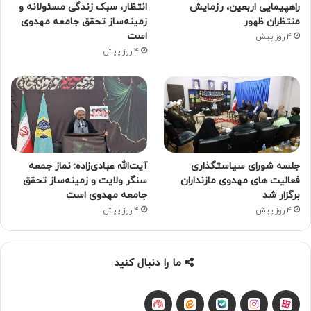
راهپیمایی اربعین، رزمایش
انتظار، سبک زندگی مسئولانه و
منتظران ظهور
زمینه‌ساز تحقق جامعه مهدوی
است
4 روز پیش
4 روز پیش
جلسه شورای سیاستگذاری
آیت‌الله عبادی‌زاده: نماز جمعه
فعالیت های مهدوی مازنداران
سنگر ولایت و زمینه‌ساز تحقق
برگزار شد
جامعه مهدوی است
4 روز پیش
4 روز پیش
ما را دنبال کنید
آپارات
بله
اینستاگرام
ایتا
شنوتو