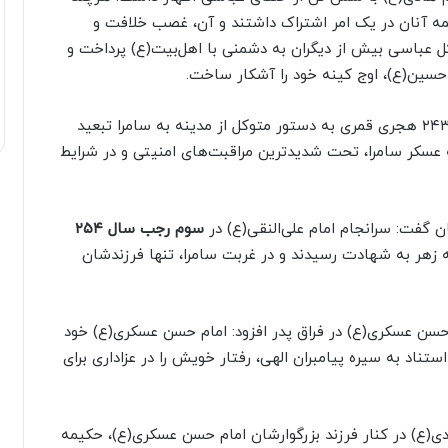
مه آنان در یک امر اشتراک داشتند و آن، غصب خلافت و
کل عباسی بیش از دیگران به دشمنی با اهل‌بیت(ع) پرداخت و
م حسین(ع)، اوج کینه خود را آشکار ساخت.
وی ادامه داد: در همین راستا، امام هادی(ع) در سال ۲۴۳ هجری قمری به دستور متوکل از مدینه به سامرا تبعید
ه عسکر سامرا، تحت شدیدترین مراقبت‌های امنیتی و در شرایط
 گفت: سرانجام امام علی‌النقی(ع) در
سوم رجب سال ۲۵۴
ه زهر به شهادت رسیدند و در غربت سامرا، تنها فرزندشان
م حسن عسکری(ع) در فراق پدر افزود: امام حسن عسکری(ع) خود
ستناد به سیره پیامبران الهی، رفتار خویش را در عزاداری برای
ادی(ع) در کنار فرزند بزرگوارشان امام حسن عسکری(ع)، حکیمه