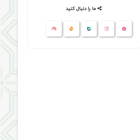
ما را دنبال کنید
آپارات
بله
اینستاگرام
ایتا
شنوتو