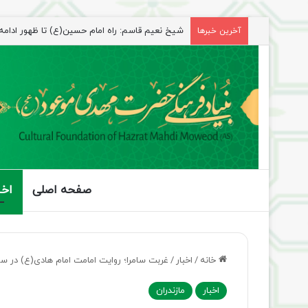
شیخ نعیم قاسم: راه امام حسین(ع) تا ظهور ادامه دا
آخرین خبرها
صفحه اصلی
اخب
خانه
/
اخبار
/
غربت سامرا؛ روایت امامت امام هادی(ع) در س
اخبار
مازندران