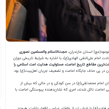
عود(عج) استان مازندران،
حجت‌الاسلام والمسلمین نصوری
 امام علی‌النقی الهادی(ع)، با اشاره به شرایط تاریخی دوران
ت‌ترین مقاطع تاریخ امامت، مسئولیت هدایت امت اسلامی را
ن در پی حذف جایگاه امامت و تضعیف جریان اهل‌بیت(ع) بود.
ان امام محمدتقی(ع) در سن کودکی و در حالی که بیش از
امامت نائل شدند، امری که نشان‌دهنده پیوستگی امامت با
ام هادی(ع) با شش تن از خلفای عباسی اظهار داشت: هرچند