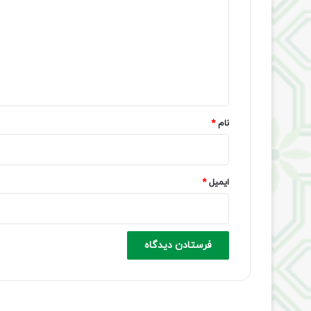
د
گ
ا
ه
*
نام
*
ایمیل
*