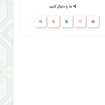
ما را دنبال کنید
آپارات
بله
اینستاگرام
ایتا
شنوتو