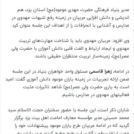
مدیر بنیاد فرهنگی حضرت مهدی موعود(عج) استان یزد، هم
اندیشی و دانش افزایی مربیان در زمینه رفع شبهات مهدوی در
مدارس و آشنایی با انحرافات را از اهداف این جلسه عنوان کرد.
وی افزود: مربیان مهدوی باید با شناخت مهارت‌های تربیت
مهدوی و ایجاد ارتباط و الفت قلبی دانش آموزان با حضرت ولی
عصر(عج)، زمینه‌ساز تربیت منتظران حقیقی باشند.
در ادامه،
زهرا قاسمی
مسئول واحد خواهران بنیاد در این جلسه
ضمن ارائه تجربیات در زمینه یاران موعود دانش آموزی گفت: امید
است به یاری حضرت ولی عصر(عج) شاهد تاثیرات مثبت
فعالیتهای مهدوی در مدارس باشیم.
شایان ذکر است، این جلسه با حضور سخنران حجت الاسلام سید
محمد حسینی مدیر مؤسسه معارف امامت اهل بیت یزد برگزار
گردید که در ادامه مربیان طرح یاران موعود پیشنهادات خود را
جهت ارتقا سطح برگزاری این طرح مطرح کردند و در پایان به