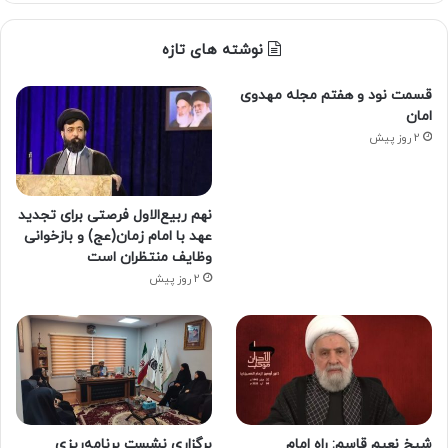
نوشته های تازه
قسمت نود و هفتم مجله مهدوی
امان
2 روز پیش
نهم ربیع‌الاول فرصتی برای تجدید
عهد با امام زمان(عج) و بازخوانی
وظایف منتظران است
2 روز پیش
شیخ نعیم قاسم: راه امام
برگزاری نشست برنامه‌ریزی