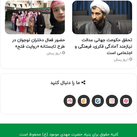
تحقق حکومت جهانی عدالت
حضور فعال دختران نوجوان در
نیازمند آمادگی فکری، فرهنگی و
طرح تابستانه «روایت فتح»
اجتماعی است
1 روز پیش
1 روز پیش
ما را دنبال کنید
آپارات
بله
اینستاگرام
ایتا
شنوتو
کلیه حقوق برای بنیاد حضرت مهدی موعود (ع) محفوظ است.