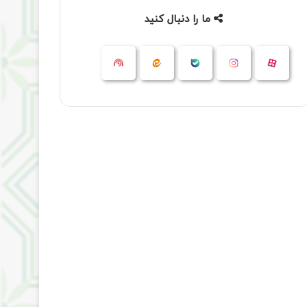
ما را دنبال کنید
آپارات
بله
اینستاگرام
ایتا
شنوتو