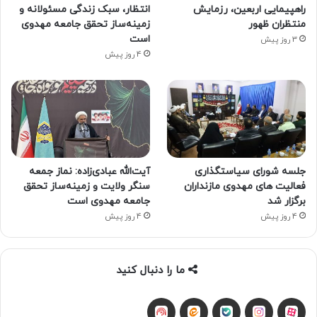
راهپیمایی اربعین، رزمایش
انتظار، سبک زندگی مسئولانه و
منتظران ظهور
زمینه‌ساز تحقق جامعه مهدوی
است
3 روز پیش
4 روز پیش
جلسه شورای سیاستگذاری
آیت‌الله عبادی‌زاده: نماز جمعه
فعالیت های مهدوی مازنداران
سنگر ولایت و زمینه‌ساز تحقق
برگزار شد
جامعه مهدوی است
4 روز پیش
4 روز پیش
ما را دنبال کنید
آپارات
بله
اینستاگرام
ایتا
شنوتو