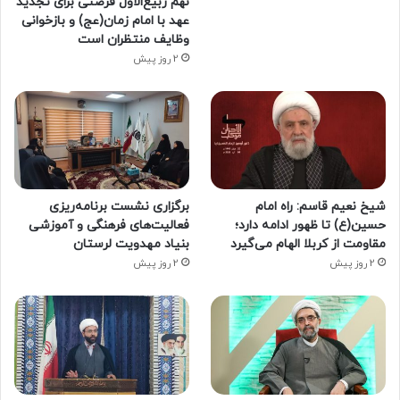
نهم ربیع‌الاول فرصتی برای تجدید
عهد با امام زمان(عج) و بازخوانی
وظایف منتظران است
2 روز پیش
شیخ نعیم قاسم: راه امام
برگزاری نشست برنامه‌ریزی
حسین(ع) تا ظهور ادامه دارد؛
فعالیت‌های فرهنگی و آموزشی
مقاومت از کربلا الهام می‌گیرد
بنیاد مهدویت لرستان
2 روز پیش
2 روز پیش