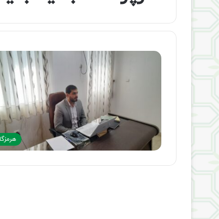
هرمزگا