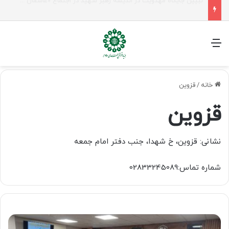
شیخ نعیم قاسم: راه امام حسین(ع) تا ظهور ادامه دارد؛ مقاومت از کربلا الهام می‌گیرد
منو
خانه
/
قزوین
قزوین
نشانی: قزوین، خ شهدا، جنب دفتر امام جمعه
شماره تماس:02833245089