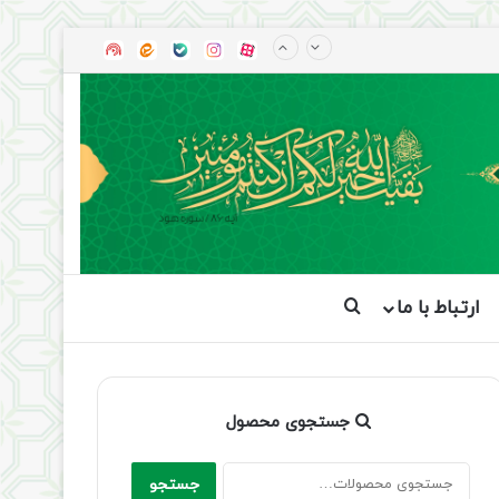
آپارات
بله
اینستاگرام
ایتا
شنوتو
ارتباط با ما
جستجو برای
جستجوی محصول
جستجو
جستجو
برای: