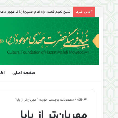
شیخ نعیم قاسم: راه امام حسین(ع) تا ظهور ادامه دا
آخرین خبرها
صفحه اصلی
اخب
خانه
/
محصولات برچسب خورده “مهربان‌تر از بابا”
مهربان‌تر از بابا