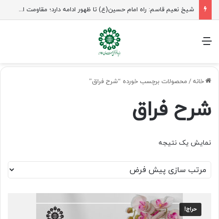
شیخ نعیم قاسم: راه امام حسین(ع) تا ظهور ادامه دارد؛ مقاومت از کربلا الهام می‌گیرد
منو
خانه
/
محصولات برچسب خورده “شرح فراق”
شرح فراق
نمایش یک نتیجه
حراج!