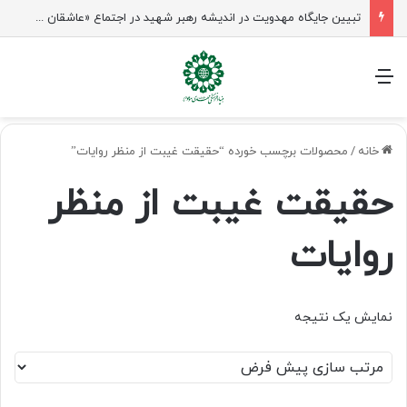
تبیین جایگاه مهدویت در اندیشه رهبر شهید در اجتماع «عاشقان ولایت» ساری
منو
خانه
/
محصولات برچسب خورده “حقیقت غیبت از منظر روایات”
حقیقت غیبت از منظر
روایات
نمایش یک نتیجه