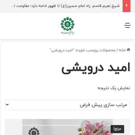
شیخ نعیم قاسم: راه امام حسین(ع) تا ظهور ادامه دارد؛ مقاومت از کربلا الهام می‌گیرد
منو
خانه
/
محصولات برچسب خورده “امید درویشی”
امید درویشی
نمایش یک نتیجه
حراج!