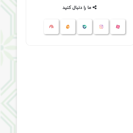
ما را دنبال کنید
آپارات
بله
اینستاگرام
ایتا
شنوتو