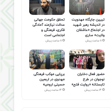
تبیین جایگاه مهدویت
تحقق حکومت جهانی
در اندیشه رهبر شهید
عدالت نیازمند آمادگی
در اجتماع «عاشقان
فکری، فرهنگی و
ولایت» ساری
اجتماعی است
11 ساعت پیش
11 ساعت پیش
حضور فعال دختران
برپایی موکب فرهنگی
نوجوان در طرح
مهدوی در اربعین
تابستانه «روایت فتح»
حسینی ارومیه
14 ساعت پیش
14 ساعت پیش