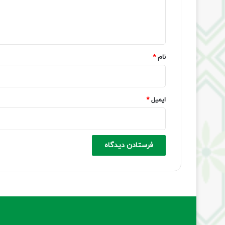
ا
ه
*
نام
*
ایمیل
*