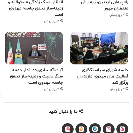
راهپیمایی اربعین، رزمایش
انتظار، سبک زندگی مسئولانه و
منتظران ظهور
زمینه‌ساز تحقق جامعه مهدوی
است
3 روز پیش
3 روز پیش
جلسه شورای سیاستگذاری
آیت‌الله عبادی‌زاده: نماز جمعه
فعالیت های مهدوی مازنداران
سنگر ولایت و زمینه‌ساز تحقق
برگزار شد
جامعه مهدوی است
3 روز پیش
3 روز پیش
ما را دنبال کنید
آپارات
بله
اینستاگرام
ایتا
شنوتو