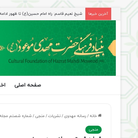
شیخ نعیم قاسم: راه امام حسین(ع) تا ظهور ادامه دا
آخرین خبرها
صفحه اصلی
اخب
خانه
/
رسانه مهدوی
/
نشریات
/
منجی
/
شماره شصتم مجله
منجی