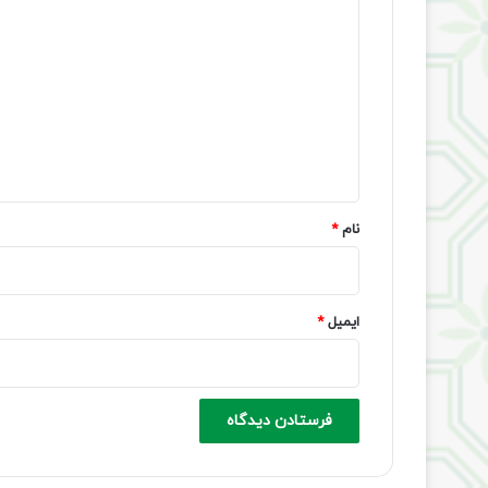
ی
د
گ
ا
ه
*
نام
*
ایمیل
*