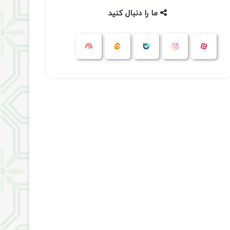
ما را دنبال کنید
آپارات
بله
اینستاگرام
ایتا
شنوتو