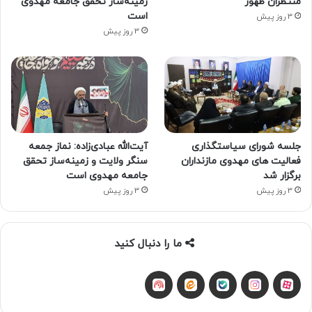
منتظران ظهور
زمینه‌ساز تحقق جامعه مهدوی
است
3 روز پیش
3 روز پیش
جلسه شورای سیاستگذاری
آیت‌الله عبادی‌زاده: نماز جمعه
فعالیت های مهدوی مازنداران
سنگر ولایت و زمینه‌ساز تحقق
برگزار شد
جامعه مهدوی است
3 روز پیش
3 روز پیش
ما را دنبال کنید
آپارات
بله
اینستاگرام
ایتا
شنوتو