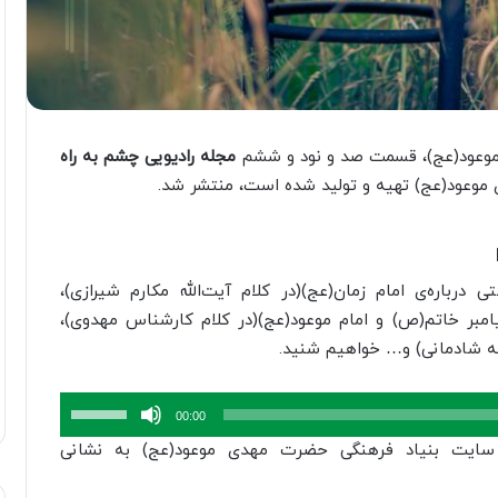
موعود(عج)، قسمت صد و نود و ششم
مجله رادیویی چشم به راه
موعود(عج) تهیه و تولید شده است، منتشر شد.
باره‌ی امام زمان(عج)(در کلام آیت‌الله مکارم شیرازی)،
پیامبر خاتم(ص) و امام موعود(عج)(در کلام کارشناس مهدوی)،
مه شادمانی) و… خواهیم شنید.
برای
00:00
افزایش
سایت بنیاد فرهنگی حضرت مهدی موعود(عج) به نشانی
یا
کاهش