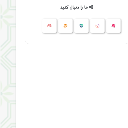
ما را دنبال کنید
آپارات
بله
اینستاگرام
ایتا
شنوتو