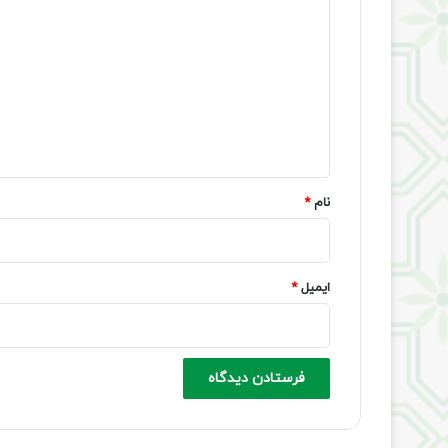
ی
د
گ
ا
ه
*
نام
*
ایمیل
*