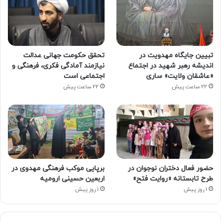
تبیین جایگاه مهدویت در
تحقق حکومت جهانی عدالت
اندیشه رهبر شهید در اجتماع
نیازمند آمادگی فکری، فرهنگی و
«عاشقان ولایت» ساری
اجتماعی است
22 ساعت پیش
22 ساعت پیش
حضور فعال دختران نوجوان در
برپایی موکب فرهنگی مهدوی در
طرح تابستانه «روایت فتح»
اربعین حسینی ارومیه
1 روز پیش
1 روز پیش