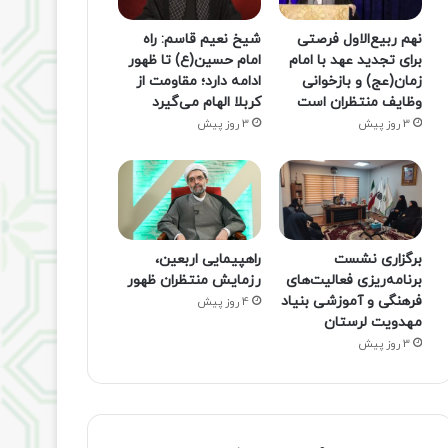
نهم ربیع‌الاول فرصتی
شیخ نعیم قاسم: راه
برای تجدید عهد با امام
امام حسین(ع) تا ظهور
زمان(عج) و بازخوانی
ادامه دارد؛ مقاومت از
وظایف منتظران است
کربلا الهام می‌گیرد
3 روز پیش
3 روز پیش
برگزاری نشست
راهپیمایی اربعین،
برنامه‌ریزی فعالیت‌های
رزمایش منتظران ظهور
فرهنگی و آموزشی بنیاد
4 روز پیش
مهدویت لرستان
3 روز پیش