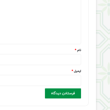
ی
د
گ
ا
ه
*
نام
*
ایمیل
*