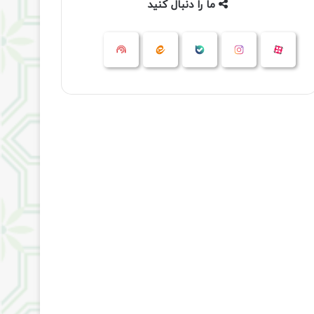
ما را دنبال کنید
آپارات
بله
اینستاگرام
ایتا
شنوتو