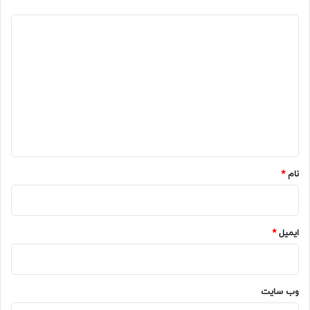
د
ی
د
گ
ا
ه
*
نام
*
ایمیل
*
وب‌ سایت