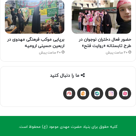
حضور فعال دختران نوجوان در
برپایی موکب فرهنگی مهدوی در
طرح تابستانه «روایت فتح»
اربعین حسینی ارومیه
20 ساعت پیش
20 ساعت پیش
ما را دنبال کنید
آپارات
بله
اینستاگرام
ایتا
شنوتو
کلیه حقوق برای بنیاد حضرت مهدی موعود (ع) محفوظ است.