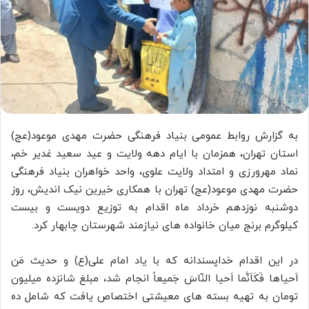
به گزارش روابط عمومی بنیاد فرهنگی حضرت مهدی موعود(عج)
استان تهران، همزمان با ایام دهه ولایت و عید سعید غدیر خم،
نماد مهرورزی و امتداد ولایت علوی، واحد خواهران بنیاد فرهنگی
حضرت مهدی موعود(عج) تهران با همکاری خیرین نیک اندیش، روز
دوشنبه نوزدهم خرداد ماه اقدام به توزیع دویست و بیست
کیلوگرم برنج میان خانواده های نیازمند شهرستان چابهار کرد.
در این اقدام خداپسندانه که با یاد امام علی(ع) و حدیث مَن
اَحیاها فَکَاَنَّما اَحیا النّاسَ جَمیعاً انجام شد، مبلغ شانزده میلیون
تومان به تهیه بسته های معیشتی اختصاص یافت که شامل ده