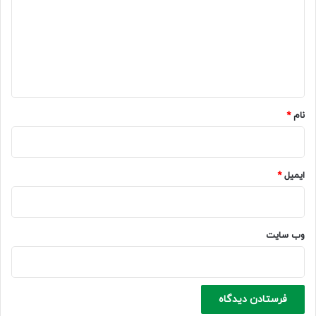
د
گ
ا
ه
*
نام
*
ایمیل
*
وب‌ سایت