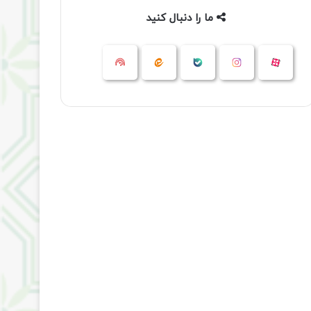
ما را دنبال کنید
آپارات
بله
اینستاگرام
ایتا
شنوتو