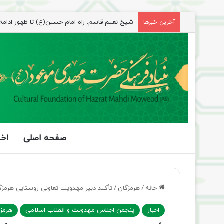
شیخ نعیم قاسم: راه امام حسین(ع) تا ظهور ادامه دا
آخرین خبرها
صفحه اصلی
اخب
خانه
/
هرمزگان
/
تأکید دبیر مهدویت تعاونی روستایی هرمزگ
اخبار
پنجمن اجلاس مهدویت و انقلاب اسلامی
هرمز