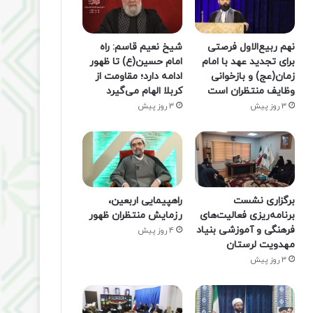
نهم ربیع‌الاول فرصتی
شیخ نعیم قاسم: راه
برای تجدید عهد با امام
امام حسین(ع) تا ظهور
زمان(عج) و بازخوانی
ادامه دارد؛ مقاومت از
وظایف منتظران است
کربلا الهام می‌گیرد
3 روز پیش
3 روز پیش
برگزاری نشست
راهپیمایی اربعین،
برنامه‌ریزی فعالیت‌های
رزمایش منتظران ظهور
فرهنگی و آموزشی بنیاد
4 روز پیش
مهدویت لرستان
3 روز پیش