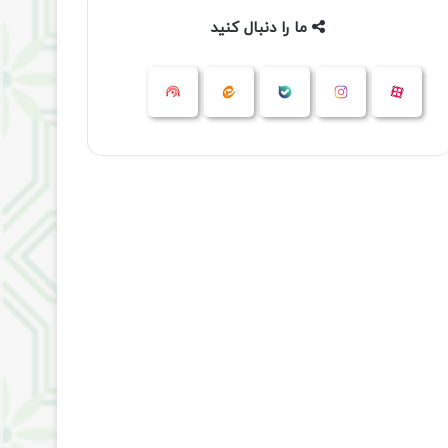
ما را دنبال کنید
آپارات
بله
اینستاگرام
ایتا
شنوتو