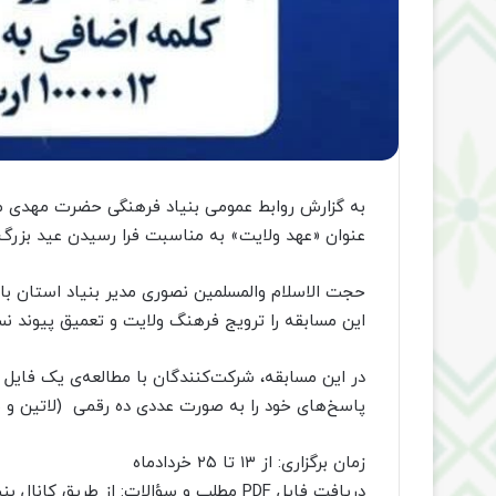
به گزارش روابط عمومی بنیاد فرهنگی حضرت مهدی موع
عنوان «عهد ولایت» به مناسبت فرا رسیدن عید بزرگ 
حجت الاسلام والمسلمین نصوری مدیر بنیاد استان با ا
این مسابقه را ترویج فرهنگ ولایت و تعمیق پیوند نس
پاسخ‌های خود را به صورت عددی ده رقمی (لاتین و بدون هیچ متن ا
زمان برگزاری: از ۱۳ تا ۲۵ خردادماه
دریافت فایل PDF مطلب و سؤالات: از طریق کانال بنیاد مهدویت ساری@bonyadsari در پیام رسان ایتا