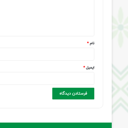
گ
ا
ه
*
نام
*
ایمیل
*