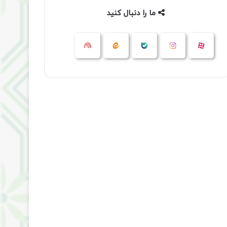
ما را دنبال کنید
آپارات
بله
اینستاگرام
ایتا
شنوتو