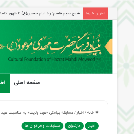
آخرین خبرها
راهپیمایی اربعین، رزمایش منتظران ظهور
صفحه اصلی
اخب
خانه
/
اخبار
/
مسابقه پیامکی «عهد ولایت» به مناسبت عید غد
اخبار
مازندران
مسابقات و فراخوان ها