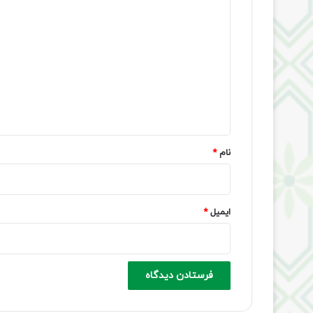
د
ی
د
گ
ا
ه
*
نام
*
ایمیل
*