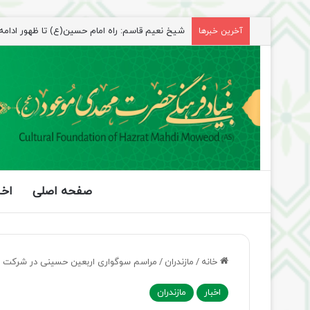
شیخ نعیم قاسم: راه امام حسین(ع) تا ظهور ادامه دا
آخرین خبرها
صفحه اصلی
اخب
خانه
/
مازندران
/
مراسم سوگواری اربعین حسینی در شرکت گاز
اخبار
مازندران