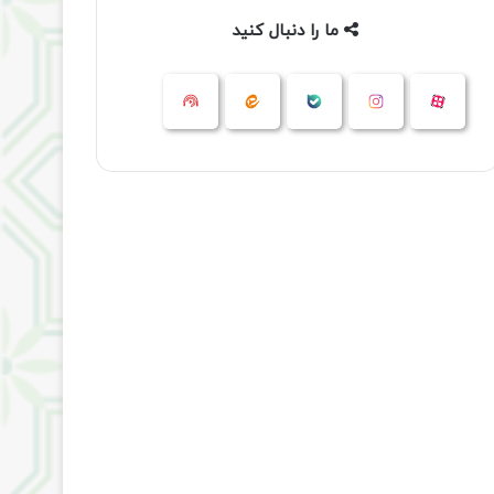
ما را دنبال کنید
آپارات
بله
اینستاگرام
ایتا
شنوتو