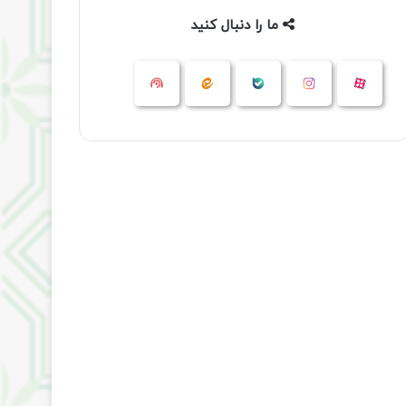
ما را دنبال کنید
آپارات
بله
اینستاگرام
ایتا
شنوتو