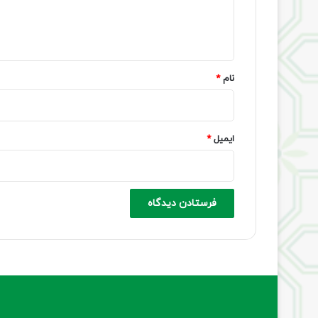
ا
ه
*
نام
*
ایمیل
*