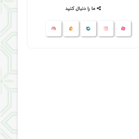
ما را دنبال کنید
آپارات
بله
اینستاگرام
ایتا
شنوتو