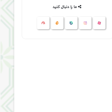
ما را دنبال کنید
آپارات
بله
اینستاگرام
ایتا
شنوتو