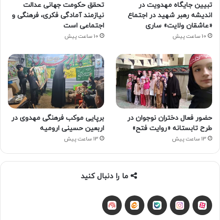
تبیین جایگاه مهدویت در
تحقق حکومت جهانی عدالت
اندیشه رهبر شهید در اجتماع
نیازمند آمادگی فکری، فرهنگی و
«عاشقان ولایت» ساری
اجتماعی است
10 ساعت پیش
10 ساعت پیش
حضور فعال دختران نوجوان در
برپایی موکب فرهنگی مهدوی در
طرح تابستانه «روایت فتح»
اربعین حسینی ارومیه
13 ساعت پیش
13 ساعت پیش
ما را دنبال کنید
آپارات
بله
اینستاگرام
ایتا
شنوتو