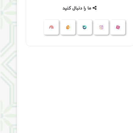
ما را دنبال کنید
آپارات
بله
اینستاگرام
ایتا
شنوتو