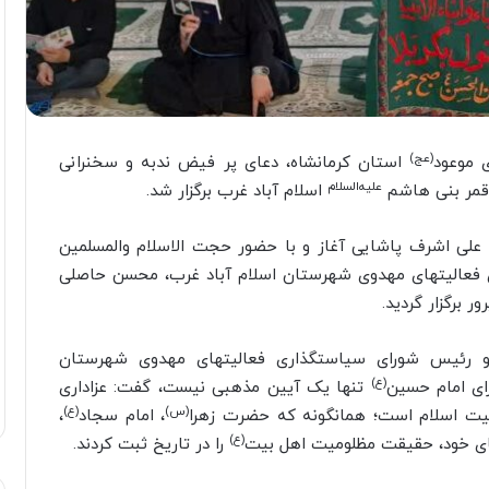
(عج)
 موعود
استان کرمانشاه، دعای پر فیض ندبه و سخنرانی
علیه‌السلام
قمر بنی هاشم
اسلام آباد غرب برگزار شد.
علی اشرف پاشایی آغاز و با حضور حجت الاسلام والمسلمین
 فعالیتهای مهدوی شهرستان اسلام آباد غرب، محسن حاصلی
 برگزار گردید.
 و رئیس شورای سیاستگذاری فعالیتهای مهدوی شهرستان
(ع)
رای امام حسین
تنها یک آیین مذهبی نیست، گفت: عزاداری
(س)
(ع)
ت اسلام است؛ همانگونه که حضرت زهرا
، امام سجاد
،
(ع)
‌های خود، حقیقت مظلومیت اهل بیت
را در تاریخ ثبت کردند.