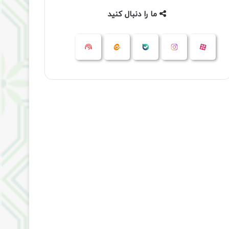
ما را دنبال کنید
آپارات
بله
اینستاگرام
ایتا
شنوتو