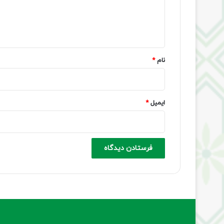
ا
ه
*
نام
*
ایمیل
*