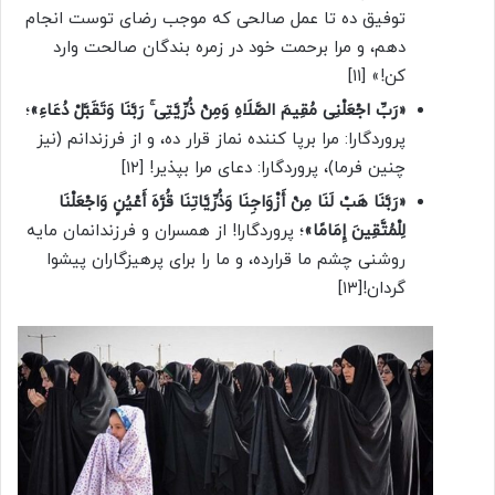
توفیق ده تا عمل صالحی که موجب رضای توست انجام
دهم، و مرا برحمت خود در زمره بندگان صالحت وارد
کن!» [۱۱]
«رَبِّ اجْعَلْنِی مُقِیمَ الصَّلَاهِ وَمِنْ ذُرِّیَّتِی ۚ رَبَّنَا وَتَقَبَّلْ دُعَاءِ»
؛
پروردگارا: مرا برپا کننده نماز قرار ده، و از فرزندانم (نیز
چنین فرما)، پروردگارا: دعای مرا بپذیر! [۱۲]
«رَبَّنَا هَبْ لَنَا مِنْ أَزْوَاجِنَا وَذُرِّیَّاتِنَا قُرَّهَ أَعْیُنٍ وَاجْعَلْنَا
لِلْمُتَّقِینَ إِمَامًا»
؛ پروردگارا! از همسران و فرزندانمان مایه
روشنی چشم ما قرارده، و ما را برای پرهیزگاران پیشوا
گردان![۱۳]