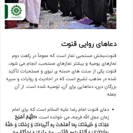
دعاهای روایی قنوت
قنوت،بخش مستحبی نماز است که عموماً در رکعت دوم
نمازهای یومیه و بیشتر نمازهای مستحب، انجام می شود،
قنوت یکی از سنت های حسنه ی نبوی و مستحبات تأکید
شده در مذهب تشیع است که در احادیث و روایات و سیره
بزرگان دین، دعاهایی برای آن، توصیه شده است. از آن
جمله:
دعای قنوت امام رضا علیه السلام است که برای امام
زمان عجل الله فرجه، می خوانده است:
«اللَّهُمَّ أَصْلِحْ
عَبْدَکَ وَ خَلِیفَتَکَ بِمَا أَصْلَحْتَ بِهِ أَنْبِیَاءَکَ وَ رُسُلَکَ وَ حُفَّهُ
بِمَلَائِکَتِکَ وَ أَیِّدْهُ بِرُوحِ الْقُدُسِ مِنْ عِنْدِکَ وَ اسْلُکْهُ مِنْ