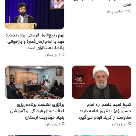
امان
23 ساعت پیش
نهم ربیع‌الاول فرصتی برای تجدید
عهد با امام زمان(عج) و بازخوانی
وظایف منتظران است
2 روز پیش
شیخ نعیم قاسم: راه امام
برگزاری نشست برنامه‌ریزی
حسین(ع) تا ظهور ادامه دارد؛
فعالیت‌های فرهنگی و آموزشی
مقاومت از کربلا الهام می‌گیرد
بنیاد مهدویت لرستان
2 روز پیش
2 روز پیش