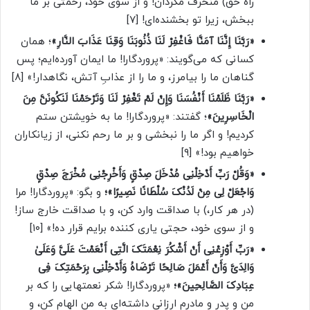
راه حق) منحرف مگردان! و از سوی خود، رحمتی بر ما
ببخش، زیرا تو بخشنده‌ای! [۷]
«رَبَّنَا إِنَّنَا آمَنَّا فَاغْفِرْ لَنَا ذُنُوبَنَا وَقِنَا عَذَابَ النَّارِ»
؛ همان
کسانی که می‌گویند: «پروردگارا! ما ایمان آورده‌ایم؛ پس
گناهان ما را بیامرز، و ما را از عذابِ آتش، نگاهدار!» [۸]
«رَبَّنَا ظَلَمْنَا أَنْفُسَنَا وَإِنْ لَمْ تَغْفِرْ لَنَا وَتَرْحَمْنَا لَنَکُونَنَّ مِنَ
الْخَاسِرِینَ»
؛ گفتند: «پروردگارا! ما به خویشتن ستم
کردیم! و اگر ما را نبخشی و بر ما رحم نکنی، از زیانکاران
خواهیم بود!» [۹]
«وَقُلْ رَبِّ أَدْخِلْنِی مُدْخَلَ صِدْقٍ وَأَخْرِجْنِی مُخْرَجَ صِدْقٍ
وَاجْعَلْ لِی مِنْ لَدُنْکَ سُلْطَانًا نَصِیرًا»؛
و بگو: «پروردگارا! مرا
(در هر کار،) با صداقت وارد کن، و با صداقت خارج ساز!
و از سوی خود، حجتی یاری کننده برایم قرار ده!» [۱۰]
«رَبِّ أَوْزِعْنِی أَنْ أَشْکُرَ نِعْمَتَکَ الَّتِی أَنْعَمْتَ عَلَیَّ وَعَلَىٰ
وَالِدَیَّ وَأَنْ أَعْمَلَ صَالِحًا تَرْضَاهُ وَأَدْخِلْنِی بِرَحْمَتِکَ فِی
عِبَادِکَ الصَّالِحِینَ»؛
«پروردگارا! شکر نعمتهایی را که بر
من و پدر و مادرم ارزانی داشته‌ای به من الهام کن، و