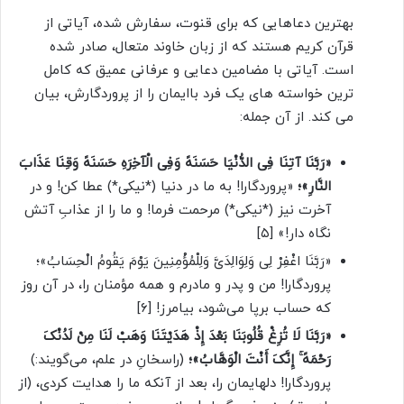
بهترین دعاهایی که برای قنوت، سفارش شده، آیاتی از
قرآن کریم هستند که از زبان خاوند متعال، صادر شده
است. آیاتی با مضامین دعایی و عرفانی عمیق که کامل
ترین خواسته های یک فرد باایمان را از پروردگارش، بیان
می کند. از آن جمله:
«رَبَّنَا آتِنَا فِی الدُّنْیَا حَسَنَهً وَفِی الْآخِرَهِ حَسَنَهً وَقِنَا عَذَابَ
النَّارِ»؛
«پروردگارا! به ما در دنیا (*نیکی*) عطا کن! و در
آخرت نیز (*نیکی*) مرحمت فرما! و ما را از عذابِ آتش
نگاه دار!» [۵]
«رَبَّنَا اغْفِرْ لِی وَلِوَالِدَیَّ وَلِلْمُؤْمِنِینَ یَوْمَ یَقُومُ الْحِسَابُ»؛
پروردگارا! من و پدر و مادرم و همه مؤمنان را، در آن روز
که حساب برپا می‌شود، بیامرز! [۶]
«رَبَّنَا لَا تُزِغْ قُلُوبَنَا بَعْدَ إِذْ هَدَیْتَنَا وَهَبْ لَنَا مِنْ لَدُنْکَ
رَحْمَهً ۚ إِنَّکَ أَنْتَ الْوَهَّابُ»؛
(راسخانِ در علم، می‌گویند:)
پروردگارا! دلهایمان را، بعد از آنکه ما را هدایت کردی، (از