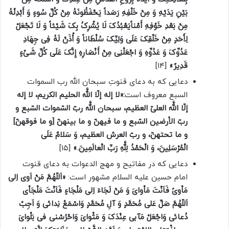
بَیْنِ یَدَیْهِ وَ مِنْ خَلْفِهِ رَصَداً یَحْفَظُونَهُ مِنْ کُلِّ سُوءٍ وَ أَبْدِلْهُ
مِنْ بَعْدِ خَوْفِهِ أَمْناًیَعْبُدُکَ لَا یُشْرِکُ بِکَ شَیْئاً وَ لَا تَجْعَلْ
لِأَحَدٍ مِنْ خَلْقِکَ عَلَی وَلِیِّکَ سُلْطَاناً وَ أْذَنْ لَهُ فِی جِهَادِ
عَدُوِّکَ وَ عَدُوِّهِ وَ اجْعَلْنِی مِنْ أَنْصَارِهِ إِنَّکَ عَلَی کُلِّ شَیْ‌ءٍ
قَدِیرٌ»
[۱۴]
دعایی که به دعای قنوتِ سبحان الله رب السموات
السبع معروف است
:«لا إله إلّا اللَّه الحلیم الکریم، لا إله
إلّا اللَّه العلیّ العظیم، سبحان اللَّه ربّ السّموات السّبع و
ربّ الأرضین السّبع و ما فیهنّ و ما بینهنّ [و ما فوقهنّ‌]
و ما تحتهنّ، و ربّ العرش العظیم‌، وَ سَلامٌ عَلَی
الْمُرْسَلِینَ، وَ الْحَمْدُ لِلَّهِ رَبِّ الْعالَمِینَ‌.»
[۱۵]
دعایی که در مفاتیح و مهج الدعوات به دعای قنوت
امام حسین علیه السلام مشهور است:
«اَللّهُمَّ مَنْ اَوی اِلی
مَاْویً فَاَنْتَ مَاْوایَ وَ مَنْ لَجَاءَ اِلی مَلْجَاءٍ فَاَنْتَ مَلْجَاْی
اَللّهُمَّ صَلِّ عَلی مُحَمَّدٍ وَ آلِ مُحَمَّدٍ وَاسْمَعْ نِدائی وَ اَجِبْ
دُعائی وَاجْعَلْ مَآبی عِنْدَکَ وَ مَثْوایَ وَاحْرُسْنی فی بَلْوایَ