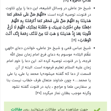
عَذَابِ الْآخِرَهِ.» [
۱۸]
شیخ حرّ عاملی در وسائل الشیعه، این دعا را برای تلاوت
در قنوت، توصیه کرده است:
«اللَّهُمَّ صَلِّ عَلَی مُحَمَّدٍ کمَا
هَدَیتَنَا بِهِ اللَّهُمَّ صَلِّ عَلَی مُحَمَّدٍ کمَا أَکرَمْتَنَا بِهِ اللَّهُمَّ
اجْعَلْنَا مِمَّنِ اخْتَرْتَ لِدِینِک وَ خَلَقْتَهُ لِجَنَّتِک اللَّهُمَّ لَا تُزِغْ
قُلُوبَنَا بَعْدَ إِذْ هَدَیتَنَا وَ هَبْ لَنَا مِنْ لَدُنْک رَحْمَهً إِنَّک أَنْتَ
الْوَهَّابُ
» [۱۹]
شیخ عباس قمی و شیخ حرّ عاملی، خواندن دعای «اِلهیِ
عَظُمَ البَلاء» موسوم به دعای فرج امام زمان عجل الله
فرجه، را در قنوت، توصیه کرده اند. این دعا را خودِ امام
زمان علیه السلام تعلیم فرموده است. البته از آن
قسمت از دعا که گفته میشود«یا محمد یا علی، یا علی
یا محمد…» چون خداوند متعال طرف خطاب نیست بنا
بر سفارس علما و مراجع ، باید در قنوت گفته نشود
وگرنه موجب بطلان نماز میگردد [۲۰]
جهت مشاهده سایر مقالات میتوانید روی
مقالات