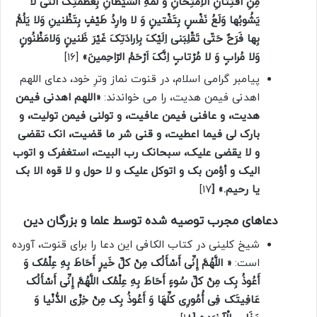
مِنِ افْتِتانِ الاِمْتِحانِ وَ لَمَّهِ الشَّیْطانِ بِعَظَمَتِکَ الَّتی لا
یَشُوبُها وَلَعُ نَفْسٍ بِتَفْتینٍ وَ لا وارِدُ طَیْفٍ بِتَظْنینِ وَلا یَلُمُّ
بِها فَرَحٌ حَتّی تَقْلِبَنی اِلَیْکَ بِاِرادَتِکَ غَیْرَ ظَنینٍ وَلامَظْنُونٍ
وَلا مُرابٍ وَ لا مُرْتابٍ اِنَّکَ اَرْحَمُ الرّاحِمینَ»
[۱۶]
پیامبر گرامی اسلام، در قنوت نماز وترِ خود، دعای اللهم
اهدنی فیمن هدیت، را می خواندند:
«اللهم اهدنی فیمن
هدیت، و عافنی فیمن عافیت، و تولنی فیمن تولیت، و
بارک لی فیما اعطیت، و قنی شر ما قضیت، انک تقضی
و لا یقضی علیک، سبحانک رب البیت، استغفرک و اتوب
الیک و أؤمن بک و اتوکل علیک و لا حول و لا قوه الا بک
یا رحیم.» [
۱۷]
دعاهای مجرب توصیه شده توسط علما و بزرگان دین
شیخ کلینی در کتاب الکافی این دعا را برای قنوت، آورده
است:
« اللَّهُمَّ إِنِّی أَسْأَلُک مِنْ کلِّ خَیرٍ أَحَاطَ بِهِ عِلْمُک وَ
أَعُوذُ بِک مِنْ کلِّ سُوءٍ أَحَاطَ بِهِ عِلْمُک اللَّهُمَّ إِنِّی أَسْأَلُک
عَافِیتَک فِی أُمُورِی کلِّهَا وَ أَعُوذُ بِک مِنْ خِزْی الدُّنْیا وَ