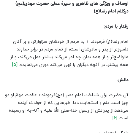
اوصاف و ویژگی های ظاهری و سیرۀ عملی حضرت مهدی(عج)
درکلام امام رضا(ع)
رفتار با مردم
:
امام رضا(ع) فرمودند: « به مردم از خودشان سزاوارتر، و بر آنان
دلسوزتر از پدر و مادرشان است، از تمام مردم در برابر خداوند
متواضع‌تر و از همه بدان چه امر مى‌کند بیشتر عمل مى‌کند، و از
همه بیشتر، در آنچه دیگران را نهى مى‌کند دورى مى‌نماید».
[۵]
دانش
:
آن حضرت برای شناخت امام عصر (عج)فرمودند:« علامت مهمّ‌ او دو
چیز است:علم و استجابت دعا. خبرهایى که از حوادث آینده
مى‌دهد،از پدرانش از رسول خدا-صلى اللّه علیه و آله-به او رسیده
است
[۶]