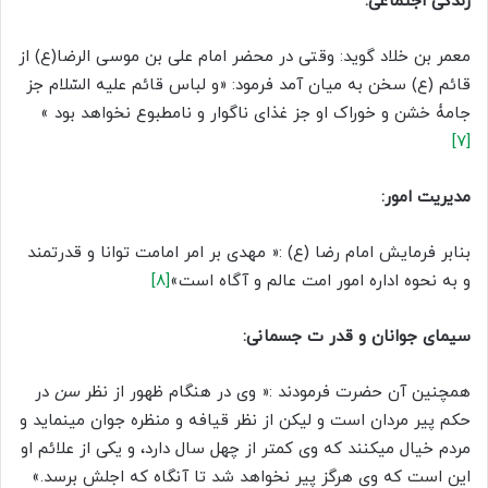
زندگی اجتماعی
:
معمر بن خلاد گوید: وقتی در محضر امام علی بن موسی الرضا(ع) از
قائم (ع) سخن به میان آمد فرمود: «و لباس قائم علیه السّلام جز
جامۀ خشن و خوراک او جز غذاى ناگوار و نامطبوع نخواهد بود »
[۷]
مدیریت امور
:
بنابر فرمایش امام رضا (ع) :« مهدی بر امر امامت توانا و قدرتمند
و به نحوه اداره امور امت عالم و آگاه است»
[۸]
سیمای جوانان و قدر ت جسمانی
:
همچنین آن حضرت فرمودند :« وى در هنگام ظهور از نظر
سن
در
حکم پیر مردان است و لیکن از نظر قیافه و منظره جوان مینماید و
مردم خیال میکنند که وى کمتر از چهل سال دارد، و یکى از علائم او
این است که وى هرگز پیر نخواهد شد تا آنگاه که اجلش برسد.»