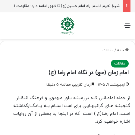
شیخ نعیم قاسم: راه امام حسین(ع) تا ظهور ادامه دارد؛ مقاومت از کربلا الهام می‌گیرد
منو
خانه
/
مقالات
مقالات
امام زمان (عج) در نگاه امام رضا (ع)
اردیبهشت ۹, ۱۴۰۵
زمان تقریبی مطالعه 5 دقیقه
از جمله امامـانـی کــه درزمینـه بـاور مـهدوی و فرهنگ انتظـار
گنجینـه هـای گرانبـهـایـی برای امت اسلـام بــه یــادگــارگذاشته
است، امام رضا(ع ) است که در اینجا به بخشی از آن روایات
اشاره خواهیم کرد.