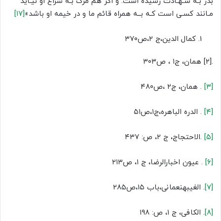
بدر بـه شـهـادت رسیده است. و اگر هم مرگ بـه سراغ او نیـاید
مـانند کسـی است کـه بــه همراه قائم ما و در خیمه او باشد»
[۱۷]
کمال الدین،ج ۲،ص۳۷۰
.[۲] همان، ج۱ ، ص۳۰۳
[۳]
. همان، ج۲ ،ص۴۸۰
[۴]
. الدره الباهره،ج۱،ص۵۱
[۵]
.الاحتجاج، ج ۲، ص: ۴۳۷
[۶]
. عیون اخبارالرضا، ج ۱، ص۲۱۳
[۷]
. الغیبهنعمانی،باب ۱۵،ص۲۸۵
[۸]
. الکافی، ج ۱، ص: ۱۹۸