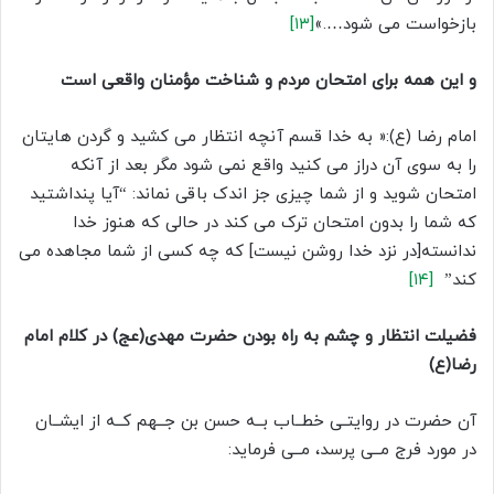
بازخواست می شود….»
[۱۳]
و این همه برای امتحان مردم و شناخت مؤمنان واقعی است
امام رضا (ع):« به خدا قسم آنچه انتظار می کشید و گردن هایتان
را به سوی آن دراز می کنید واقع نمی شود مگر بعد از آنکه
امتحان شوید و از شما چیزی جز اندک باقی نماند: “آیا پنداشتید
که شما را بدون امتحان ترک می کند در حالی که هنوز خدا
ندانسته[در نزد خدا روشن نیست] که چه کسی از شما مجاهده می
کند”
[۱۴]
فضیلت انتظار و چشم به راه بودن حضرت مهدی(عج) در کلام امام
رضا(ع)
آن حضرت در روایتـی خطــاب بــه حسن بن جــهم کــه از ایشــان
در مورد فرج مــی پرسد، مــی فرماید: