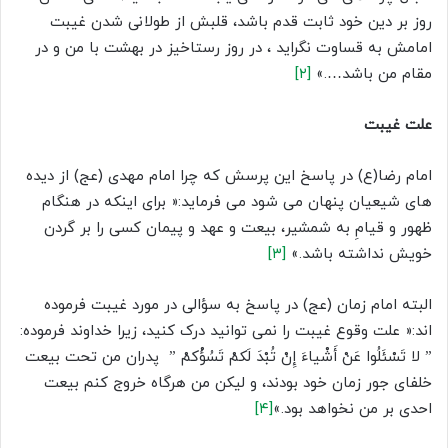
روز بر دین خود ثابت قدم باشد، قلبش از طولانی شدن غیبت
امامش به قساوت نگراید ، در روز رستاخیز در بهشت با من و در
مقام من باشد….»
[۲]
علت غیبت
امام رضا(ع) در پاسخ این پرسش که چرا امام مهدی (عج) از دیده
های شیعیان پنهان می شود می فرماید:« برای اینکه در هنگام
ظهور و قیامِ به شمشیر، بیعت و عهد و پیمان کسی را بر گردن
خویش نداشته باشد.»
[۳]
البته امام زمان (عج) در پاسخ به سؤالی در مورد غیبت فرموده
اند:« علت وقوع غیبت را نمی توانید درک کنید، زیرا خداوند فرموده:
” لا تَسْئَلُوا عَنْ أَشْیاءَ إِنْ تُبْدَ لَکمْ تَسُؤْکمْ ” پدران من تحت بیعت
خلفای جور زمان خود بودند، و لیکن من هرگاه خروج کنم بیعت
احدی بر من نخواهد بود.»
[۴]