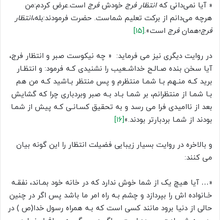
« آیا نمى‌دانى که
انتظار
فرج
خودش
فرج
است.عرض کردم:من
هرچه مى‌دانم از برکت تعلیم شماست. حضرت فرمودند:بله،
انتظار
فرج
؛همان
فرج
است».
[۱۵]
در روایت دیگری نیز می فرماید: « چه نیکوست صبر و انتظار فرج،
آیا سخن بنده صـالـح خداشـعیب را نشنیدی کـه فرمود: و انتظـار
برید کـه منـهم بـا شمـا منتظرم و پس منتظر بـاشید کـه من هم
بـا شمـا از منتظرانم، بر شمـا بـاد بـه صبر وبردباری چرا که گشایش
بعد از ناامیدی فرا می رسد و به تحقیق کسـانـی کـه پیش از شمـا
بودند از شمـا بردبارتر بودند.»
[۱۶]
و بالاخره در روایت بسیار زیبایی فضیلت انتظار را این گونه بیان
می کنند:
«… آیا هیچ یک از شما خوش ندارد که در خانه خود بمـاند، نفقـه
خـانواده اش را بپردازد و چشم بـه راه امر ما باشد پس اگر در چنین
حالی از دنیا برود مانند کسی است که بـه همراه رسول خدا(ص ) در