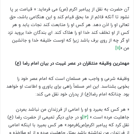
آن حضرت به نقل از پیامبر اکرم (ص) می فرماید: « قیامت بر پا
نشود تا آنکه قائم از ما بحق قیام کند و این هنگامی باشد، حق
تعالی او را اذن دهد. هر کس او را متابعت کند نجات یابد و هر
کس از او تخلف کند خدا او را هلاک کند. ای بندگان خدا بروید نزد
او گر چه از روی برف باشد زیرا که اوست خلیفه خدا و جانشین
من.»
[۱۱]
مهمترین وظیفه منتظران در عصر غیبت در بیان امام رضا (ع)
وظیفه شرعی و واجب هر مسلمان است که امام عصر خود را
بخوبی بشناسد. این امر مسلماً راهی برای یاوری و اطاعت او خواهد
بود. چنانکه امام رضا(ع) از پدران خود نقل می کند:
« هر کس که بمیرد و او را امامی از فرزندان من نباشد بمردن
جاهلیت مرده است.»
[۱۲]
و در جای دیگر تمیمی از حضرت رضا (ع)
نقل کرد که پیامبر اکرم(ص)فرمود:« هر کس بمیرد با اینکه امامی
از فرزندان من نداشته باشد بمثل جاهلیت مرده و از او مؤاخذه و