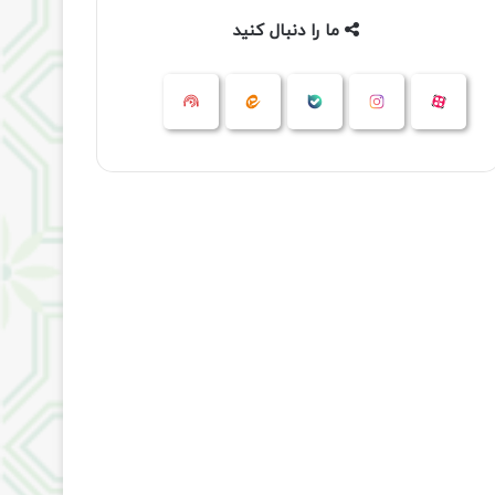
ما را دنبال کنید
آپارات
بله
اینستاگرام
ایتا
شنوتو