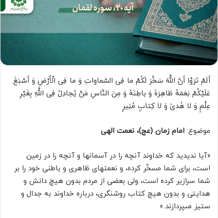
أَلَمْ تَرَوْا أَنَّ اللَّهَ سَخَّرَ لَکُمْ ما فِی السَّماواتِ وَ ما فِی الْأَرْضِ وَ أَسْبَغَ
عَلَیْکُمْ نِعَمَهُ ظاهِرَهً وَ باطِنَهً وَ مِنَ النَّاسِ مَنْ یُجادِلُ فِی اللَّهِ بِغَیْرِ
عِلْمٍ وَ لا هُدىً وَ لا کِتابٍ مُنِیرٍ
موضوع:
امام زمان (عج)، نعمت الهی
«آیا ندیدید که خداوند آن­چه را در آسمان‏ها و آن­چه را در زمین
است، براى شما مسخّر کرده، و نعمت‏هاى ظاهرى و باطنى خود را بر
شما سرازیر کرده است، ولى بعضى از مردم بدون هیچ دانش و
هدایتى و بدون هیچ کتاب روشنگرى، درباره‏ خداوند به جدال و
ستیز مى‏پردازند.»