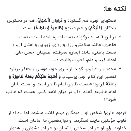
نکته‏ ها:
نعمت‏هاى الهى، هم گسترده و فراوان
(أَسْبَغَ)
، هم در دسترس
بندگان
(عَلَیْکُمْ)
و هم متنوع
(ظاهِرَهً وَ باطِنَهً)
است.
در این آیه، به دوگونه نعمت اشاره شده است؛ نعمت
ظاهرى، مانند سلامتى، رزق و روزى، زیبایى و امثال آن، و
نعمت باطنى، مانند ایمان، معرفت، اطمینان، حسن خلق،
امداد غیبى، علم، فطرت، ولایت و… .
محمد بن­زیاد أزدى گوید: از سرور خود، موسى بن­جعفر درباره
تفسیر این کلام الهى پرسیدم:
وَ أَسْبَغَ عَلَیْکُمْ نِعَمَهُ ظاهِرَهً وَ
باطِنَهً
فرمود: «نعمت ظاهر، امام ظاهر است و نعمت باطن،
امام غائب». گفتم: «آیا در میان ائمه: کسى هست که غائب
شود؟»
فرمود: «آرى! شخص او از دیدگان مردم غائب مى‏شود، اما یاد او از
قلوب مؤمنین غایب نمى‏گردد. او دوازدهمینِ ما امامان است.
خداوند براى او هر امر سختى را آسان، و هر امر دشوارى را هموار