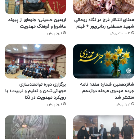
معنایِ انتظارِ فرج در نگاه روحانیِ
اربعین حسینی؛ جلوه‌ای از پیوند
شهید مصطفی ردانی‌پور + فیلم
عاشورا و فرهنگ مهدویت
3 ساعت پیش
1 روز پیش
شانزدهمین شماره هفته‌ نامه
برگزاری دوره توانمندسازی
جرعه مهدوی مرحله دوازدهم
«جهانی‌شدن و تعلیم و تربیت» با
منتشر شد
رویکرد مهدویت در نکا
1 روز پیش
1 روز پیش