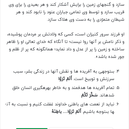
سازد و گنج­هاى زمین را برایش آشکار کند و هر بعیدى را براى وى
قریب سازد و توسط وى تمامى‏ جباران عنود را نابود کند و هر
شیطان متمرّدى را به دست وى هلاک سازد.
او فرزند سرور کنیزان است، کسى که ولادتش بر مردمان پوشیده،
و ذکر نامش بر آن­ها روا نیست؛ تا آن­گاه که خداى تعالى او را ظاهر
ساخته و زمین را پر از عدل و داد نماید؛ همان­گونه که پر از ظلم و
جور شده باشد».
بى‏توجهى به آفریده ‏ها و نقش آن­ها در زندگى بشر، سبب
سرزنش و توبیخ است.
أَلَمْ تَرَوْا
تمام آفریده ‏ها هدف­مند و به خاطر بهره‏گیرى انسان خلق
شده­اند.
سَخَّرَ لَکُمْ
نباید از نعمت‏ هاى باطنى خداوند غفلت کنیم و نسبت به آن­
ها بى‏توجه باشیم.
أَلَمْ تَرَوْا… باطِنَهً