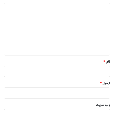
د
ی
د
گ
ا
ه
*
نام
*
ایمیل
*
وب‌ سایت