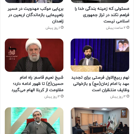
مسئولی که زمینه بندگی خدا را
برپایی موکب مهدویت در مسیر
فراهم نکند در تراز جمهوری
راهپیمایی بازماندگان اربعین در
اسلامی نیست
زاهدان
2 ساعت پیش
1 روز پیش
نهم ربیع‌الاول فرصتی برای تجدید
شیخ نعیم قاسم: راه امام
عهد با امام زمان(عج) و بازخوانی
حسین(ع) تا ظهور ادامه دارد؛
وظایف منتظران است
مقاومت از کربلا الهام می‌گیرد
3 روز پیش
3 روز پیش