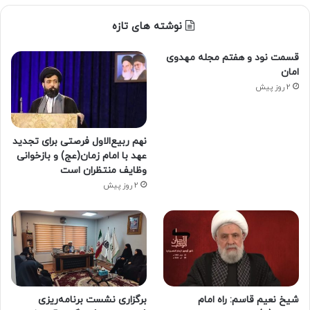
نوشته های تازه
قسمت نود و هفتم مجله مهدوی
امان
2 روز پیش
نهم ربیع‌الاول فرصتی برای تجدید
عهد با امام زمان(عج) و بازخوانی
وظایف منتظران است
2 روز پیش
شیخ نعیم قاسم: راه امام
برگزاری نشست برنامه‌ریزی