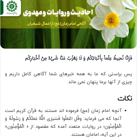
فَإِنَّا نُحِیطُ عِلْماً بِأَنْبَائِکُمْ وَ لَا یَعْزُبُ عَنَّا شَیْ‏ءٌ مِنْ أَخْبَارِکُم
پس براستی که ما به همه خبرهای شما آگاهی کامل داریم و
چیزی از آنها برما پنهان نمی ماند.
نکات
آنچه امام زمان (عج) فرموده اند مستند به قرآن کریم است
آنجا که می فرماید: وقُلِ اعْمَلُوا فَسَیَرَى اللَّهُ عَمَلَکُمْ وَ رَسُولُهُ وَ
الْمُؤْمِنُون؛ در روایات متعدد آمده که مقصود از « الْمُؤْمِنُون»
در این آیه، امامان هستند‏.